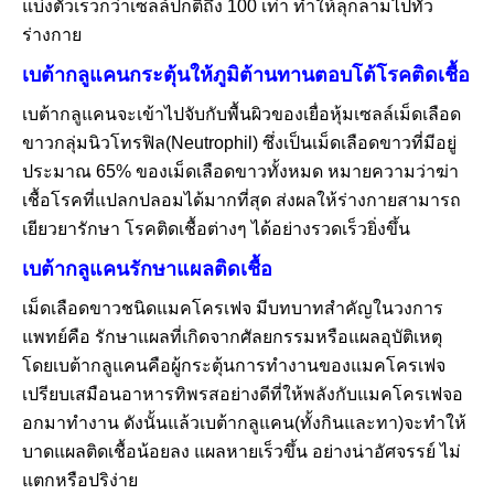
แบ่งตัวเร็วกว่าเซลล์ปกติถึง 100 เท่า ทำให้ลุกลามไปทั่ว
ร่างกาย
เบต้ากลูแคนกระตุ้นให้ภูมิต้านทานตอบโต้โรคติดเชื้อ
เบต้ากลูแคนจะเข้าไปจับกับพื้นผิวของเยื่อหุ้มเซลล์เม็ดเลือด
ขาวกลุ่มนิวโทรฟิล(Neutrophil) ซึ่งเป็นเม็ดเลือดขาวที่มีอยู่
ประมาณ 65% ของเม็ดเลือดขาวทั้งหมด หมายความว่าฆ่า
เชื้อโรคที่แปลกปลอมได้มากที่สุด ส่งผลให้ร่างกายสามารถ
เยียวยารักษา โรคติดเชื้อต่างๆ ได้อย่างรวดเร็วยิ่งขึ้น
เบต้ากลูแคนรักษาแผลติดเชื้อ
เม็ดเลือดขาวชนิดแมคโครเฟจ มีบทบาทสำคัญในวงการ
แพทย์คือ รักษาแผลที่เกิดจากศัลยกรรมหรือแผลอุบัติเหตุ
โดยเบต้ากลูแคนคือผู้กระตุ้นการทำงานของแมคโครเฟจ
เปรียบเสมือนอาหารทิพรสอย่างดีที่ให้พลังกับแมคโครเฟจอ
อกมาทำงาน ดังนั้นแล้วเบต้ากลูแคน(ทั้งกินและทา)จะทำให้
บาดแผลติดเชื้อน้อยลง แผลหายเร็วขึ้น อย่างน่าอัศจรรย์ ไม่
แตกหรือปริง่าย