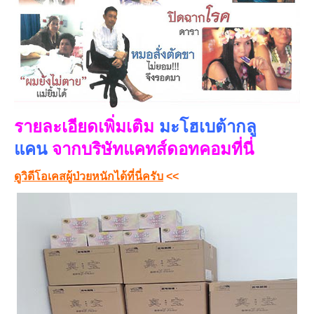
รายละเอียดเพิ่มเติม
มะโฮ
เบต้ากลู
แคน
จากบริษัทแคทส์ดอทคอมที่นี่
ดูวิดีโอเคสผู้ป่วยหนักได้ที่นี่ครับ
<<