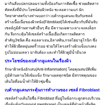
มากินสิ่งแปลกปลอมรวมทั้งป้องกันการติดเชื้อ ช่วยผลิตสาร
คัดหลั่งที่มีประโยชน์ต่อผิวหนัง ชะลอความแก่ นัก
วิทยาศาสตร์บางท่านบอกว่า เบต้ากลูแคนจะจับกับเซลล์
สร้างเนื้อเนื่อของผิวหนัง(Fibroblast)ได้เช่นเดียวกับที่มันจับ
เซลล์ภูมิต้านทานตัวอื่นๆ คือ มีความเฉพาะเจาะจงลงล็อก
กัน จึงกระตุ้นให้เซลล์สร้างเนื้อเยื่อเกิดการผลิตสาร
สำคัญ3ชนิด คือ คอลลาเจน,อิลาสติน,กรดไฮยาลูโรนิก ซึ่ง
ทำให้ผิวยืดหยุ่นลดริ้วรอย ช่วยให้โครงสร้างผิวแข็งแรงคง
รูปไม่อ่อนเหลว น่าจับต้อง และทำให้ผิวดูมีน้ำมีนวล
ประโยชน์ของเบต้ากลูแคนในเรื่องผิว
รักษาผิวหนังอักเสบ(Anti-Inflammation) โดยคุณสมบัติเพิ่ม
ภูมิต้านทานให้เข้มแข็ง รักษาแผลทุกชนิด มีสรรพคุณของ
เส้นใยที่อมน้ำทำให้ผิวชุ่มชื้น
เบต้ากลูแคนกระตุ้นการทำงานของ เซลล์ Fibroblast
เซลล์สร้างเส้นใยชื่อ Fibroblast ที่อยู่ในข้อกระดูกตรงบริเวณ
เยื่อหุ้มข้อ(Synovial membrane) เป็นเซลล์ที่ทำหน้าที่ผลิต