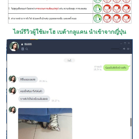
ไลน์รีวิวผู้ใช้มะโฮ เบต้ากลูแคน นำเข้าจากญี่ปุ่น