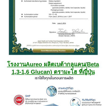
โรงงานAureo ผลิตเบต้ากลูแคน(Beta
1,3-1,6 Glucan) ตรามะโฮ ที่ญี่ปุ่น