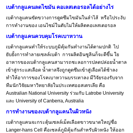
เบต้ากลูแคนลดไขมัน คอเลสเตอรอลได้อย่างไร
เบต้ากลูแคนขัดขวางการดูดซึมไขมันในลำไส้ หรือไประงับ
การทำงานของ เอนไซม์ในตับไม่ให้ผลิตคอเลสเตอรอล
เบต้ากลูแคนควบคุมโรคเบาหวาน
เบต้ากลูแคนทำให้ระบบภูมิคุ้มกันทำงานได้ตามปกติ ไป
ยับยั้งการทำลายเซลล์เบต้า
การผลิตอินซูลินก็จะดีขึ้น ใย
อาหารของเบต้ากลูแคนสามารถชะลอการปลดปล่อยน้ำตาล
เข้าสู่กระแสเลือด น้ำตาลจึงถูกดูดซึมเข้าสู่เลือดได้ช้าลง
ทำให้อาการของโรคเบาหวานบรรเทาลง มีวิจัยรองรับจาก
ทีมนักวิจัยมหาวิทยาลัยในประเทศออสเตรเลีย คือ
Australian National University ร่วมกับ Latrobe University
และ University of Canberra, Australia
การทำงานของเบต้ากลูแคนในผิวหนัง
เบต้ากลูแคนจะกระตุ้นเซลล์เม็ดเลือดขาวขนาดใหญ่ชื่อ
Langer-hans Cell คือเซลล์ภูมิคุ้มกันสำหรับผิวหนัง ให้ออก