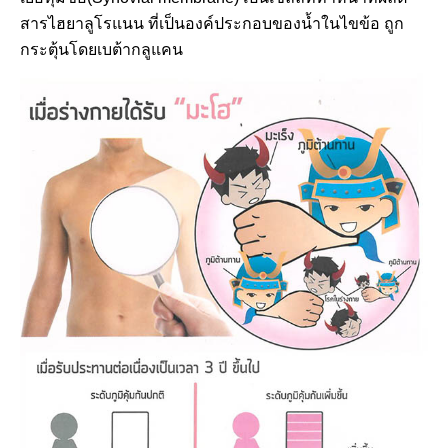
สารไฮยาลูโรแนน ที่เป็นองค์ประกอบของน้ำในไขข้อ ถูก
กระตุ้นโดยเบต้ากลูแคน