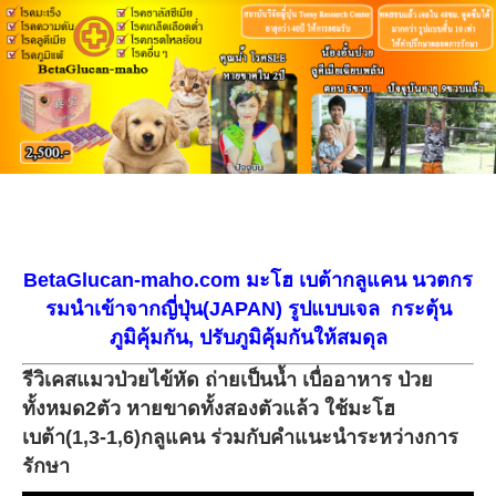
BetaGlucan-maho.com มะโฮ เบต้ากลูแคน
นวตกร
รม
นำเข้าจากญี่ปุ่น
(JAPAN) รูปแบบเจล กระตุ้น
ภูมิคุ้มกัน, ปรับภูมิคุ้มกันให้สมดุล
รีวิเคสแมวป่วยไข้หัด ถ่ายเป็นน้ำ เบื่ออาหาร ป่วย
ทั้งหมด2ตัว หายขาดทั้งสองตัวแล้ว ใช้มะโฮ
เบต้า(1,3-1,6)กลูแคน ร่วมกับคำแนะนำระหว่างการ
รักษา