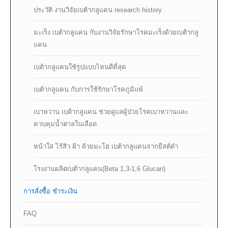
ประวัติ งานวิจัยเบต้ากลูแคน research history
มะเร็ง เบต้ากลูแคน กับงานวิจัยรักษาโรคมะเร็งด้วยเบต้ากลู
แคน
เบต้ากลูแคนใช้รูปแบบไหนดีที่สุด
เบต้ากลูแคน กับการใช้รักษาโรคภูมิแพ้
เบาหวาน เบต้ากลูแคน ช่วยดูแลผู้ป่วยโรคเบาหวานและ
ควบคุมน้ำตาลในเลือด
หน้าใส ไร้สิว ฝ้า ด้วยมะโฮ เบต้ากลูแคนจากยีสต์ดำ
โรงงานผลิตเบต้ากลูแคน(Beta 1,3-1,6 Glucan)
การสั่งซื้อ ชำระเงิน
FAQ