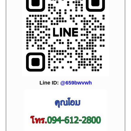
L
i
ne ID:
@659bwvwh