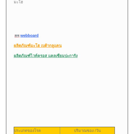
มะโฮ
webboard
ผลิตภัณฑ์มะโฮ เบต้ากลูแคน
ผลิตภัณฑ์ไวท์ครอส แคลเซียมปะการัง
ประเภทของโรค
ปริมาณซอง /วัน