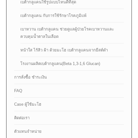
เบต้ากลูแคนใช้รูปแบบไหนดีที่สุด
เบต้ากลูแคน กับการใช้รักษาโรคภูมิแพ้
เบาหวาน เบต้ากลูแคน ช่วยดูแลผู้ป่วยโรคเบาหวานและ
ควบคุมน้ำตาลในเลือด
หน้าใส ไร้สิว ฝ้า ด้วยมะโฮ เบต้ากลูแคนจากยีสต์ดำ
โรงงานผลิตเบต้ากลูแคน(Beta 1,3-1,6 Glucan)
การสั่งซื้อ ชำระเงิน
FAQ
Case ผู้ใช้มะโฮ
ติดต่อเรา
ตัวแทนจำหน่าย