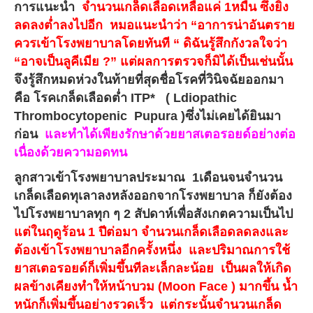
การแนะนำ
จำนวนเกล็ดเลือดเหลือแค่ 1หมื่น ซึ่งยิ่ง
ลดลงต่ำลงไปอีก หมอแนะนำว่า “อาการน่าอันตราย
ควรเข้าโรงพยาบาลโดยทันที “ ดิฉันรู้สึกกังวลใจว่า
“อาจเป็นลูคีเมีย ?” แต่ผลการตรวจก็มิได้เป็นเช่นนั้น
จึงรู้สึกหมดห่วงในท้ายที่สุดชื่อโรคที่วินิจฉัยออกมา
คือ โรคเกล็ดเลือดต่ำ ITP* ( Ldiopathic
Thrombocytopenic Pupura )ซึ่งไม่เคยได้ยินมา
ก่อน
และทำได้เพียงรักษาด้วยยาสเตอรอยด์อย่างต่อ
เนื่องด้วยความอดทน
ลูกสาวเข้าโรงพยาบาลประมาณ 1เดือนจนจำนวน
เกล็ดเลือดทุเลาลงหลังออกจากโรงพยาบาล ก็ยังต้อง
ไปโรงพยาบาลทุก ๆ 2 สัปดาห์เพื่อสังเกตความเป็นไป
แต่ในฤดูร้อน 1 ปีต่อมา จำนวนเกล็ดเลือดลดลงและ
ต้องเข้าโรงพยาบาลอีกครั้งหนึ่ง และปริมาณการใช้
ยาสเตอรอยด์ก็เพิ่มขึ้นทีละเล็กละน้อย เป็นผลให้เกิด
ผลข้างเคียงทำให้หน้าบวม (Moon Face ) มากขึ้น น้ำ
หนักก็เพิ่มขึ้นอย่างรวดเร็ว แต่กระนั้นจำนวนเกล็ด