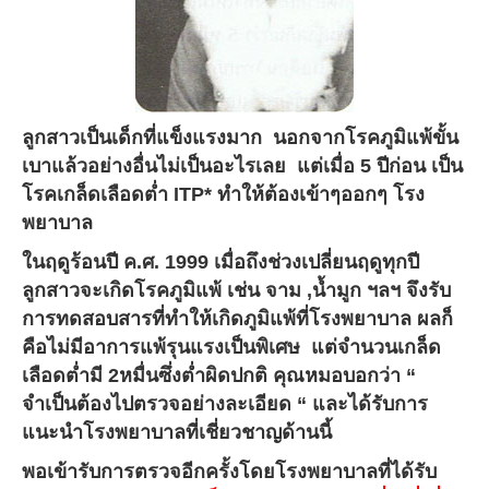
ลูกสาวเป็นเด็กที่แข็งแรงมาก นอกจากโรคภูมิแพ้ขั้น
เบาแล้วอย่างอื่นไม่เป็นอะไรเลย แต่เมื่อ 5 ปีก่อน เป็น
โรคเกล็ดเลือดต่ำ ITP* ทำให้ต้องเข้าๆออกๆ โรง
พยาบาล
ในฤดูร้อนปี ค.ศ. 1999 เมื่อถึงช่วงเปลี่ยนฤดูทุกปี
ลูกสาวจะเกิดโรคภูมิแพ้ เช่น จาม ,น้ำมูก ฯลฯ จึงรับ
การทดสอบสารที่ทำให้เกิดภูมิแพ้ที่โรงพยาบาล ผลก็
คือไม่มีอาการแพ้รุนแรงเป็นพิเศษ แต่จำนวนเกล็ด
เลือดต่ำมี 2หมื่นซึ่งต่ำผิดปกติ คุณหมอบอกว่า “
จำเป็นต้องไปตรวจอย่างละเอียด “ และได้รับการ
แนะนำโรงพยาบาลที่เชี่ยวชาญด้านนี้
พอเข้ารับการตรวจอีกครั้งโดยโรงพยาบาลที่ได้รับ