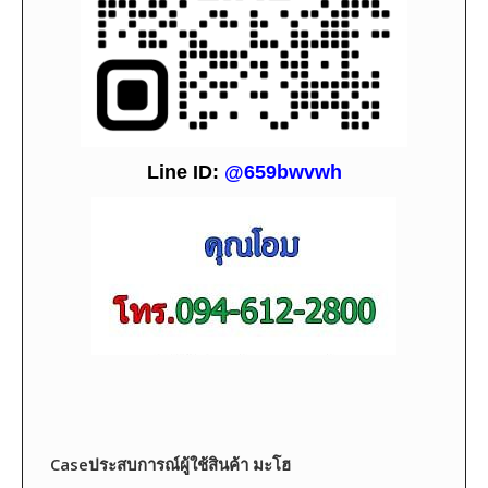
L
i
ne ID:
@659bwvwh
Caseประสบการณ์ผู้ใช้สินค้า มะโฮ