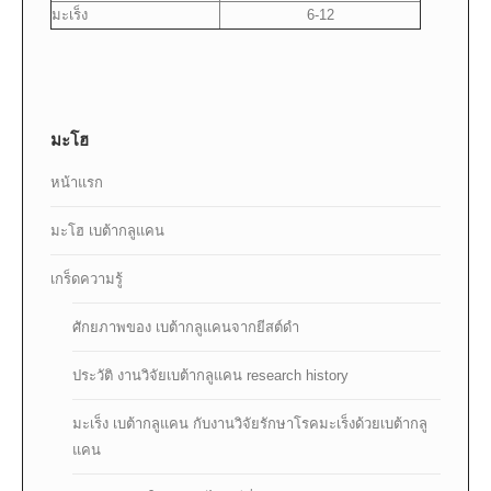
มะเร็ง
6-12
มะโฮ
หน้าแรก
มะโฮ เบต้ากลูแคน
เกร็ดความรู้
ศักยภาพของ เบต้ากลูแคนจากยีสต์ดำ
ประวัติ งานวิจัยเบต้ากลูแคน research history
มะเร็ง เบต้ากลูแคน กับงานวิจัยรักษาโรคมะเร็งด้วยเบต้ากลู
แคน