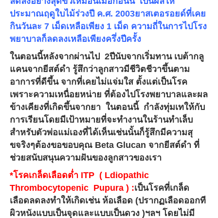
ลดลงอย่างสุดขั้วเหมือนเมื่อก่อนนี้ เป็นผลให้
ประมาณฤดูใบไม้ร่วงปี ค.ศ. 2003ยาสเตอรอยด์ที่เคย
กินวันละ 7 เม็ดเหลือเพียง 1 เม็ด ความถี่ในการไปโรง
พยาบาลก็ลดลงเหลือเพียงครึ่งปีครั้ง
ในตอนนี้หลังจากผ่านไป 2ปีนับจากเริ่มทาน
เบต้ากลู
แคนจากยีสต์ดำ
รู้สึกว่าลูกสาวมีชีวิตชีวาขึ้นตาม
อาการที่ดีขึ้น จากที่เคยไม่แจ่มใส ตั้งแต่เป็นโรค
เพราะความเหนื่อยหน่าย ที่ต้องไปโรงพยาบาลและผล
ข้างเคียงที่เกิดขึ้นจากยา ในตอนนี้ กำลังทุ่มเทให้กับ
การเรียนโดยมีเป้าหมายที่จะทำงานในร้านทำเล็บ
สำหรับตัวพ่อแม่เองที่ได้เห็นเช่นนั้นก็รู้สึกมีความสุ
ขจริงๆต้องขอขอบคุณ Beta Glucan จากยีสต์ดำ ที่
ช่วยสนับสนุนความฝันของลูกสาวของเรา
*โรคเกล็ดเลือดต่ำ ITP ( Ldiopathic
Thrombocytopenic Pupura ) :
เป็นโรคที่เกล็ด
เลือดลดลงทำให้เกิดเช่น ห้อเลือด (ปรากฏเลือดออกที
ผิวหนังแบบเป็นจุดและแบบเป็นดวง )ฯลฯ โดยไม่มี