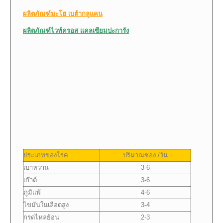
ผลิตภัณฑ์มะโฮ เบต้ากลูแคน
ผลิตภัณฑ์ไวท์ครอส แคลเซียมปะการัง
ประเภทของโรค
ปริมาณซอง /วัน
เบาหวาน
3-6
เก๊าต์
3-6
ภูมิแพ้
4-6
ไขมันในเลือดสูง
3-4
กรดไหลย้อน
2-3