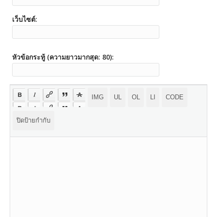
เว็บไซต์:
หัวข้อกระทู้ (ความยาวมากสุด: 80):