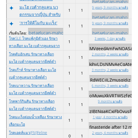
betaglucan-maho
มะโฮ เบต้ากลูแคน นว
betaglucan-maho
9 years, 9 months มาแล้ว
เริ่มต้นโดย:
betaglucan-maho
เริ่มต้นโดย:
1
1
ตกรรมจากญี่ปุ่น สำหรับ
ใน:
สมัครตัวแทนมะโฮ เพื่อรับโบนัสจากบริษัทแคทส์และสร้างรายได้ 5 หลัก+ต่อเดือนไ
ใน:
คำถามที่พบบ่อย หรือ มีข้อสงสัย ถามได้ที่นี่
betaglucan-maho
แมว และสุนัข
“การให้คีโมกับ มะเร็ง”
9 years, 9 months มาแล้ว
1
1
betaglucan-maho
เริ่มต้นโดย:
betaglucan-maho
betaglucan-maho
เริ่มต้นโดย:
โรคSLE โรคแพ้ภูมิตัวเอง รักษา
3 weeks, 1 day มาแล้ว
ใน:
มะโฮ เบต้ากลูแคน นวตกรรมจากญี่ปุ่น สำหรับแมว และสุนัข
ใน:
“การให้คีโมกับ มะเร็ง”
1
1
ทางเลือก มะโฮ เบต้ากลูแคนจาก
MVgeedAmFwNOASalmv
ยีสต์ดำ
โรคตับอักเสบ รักษาทางเลือก
2 months, 2 weeks มาแล้ว
1
1
มะโฮ เบต้ากลูแคนจากยีสต์ดำ
betaglucan-maho
เริ่มต้นโดย:
kihyLDsNMyAeCqAteXl
โรคเก๊าท์ รักษาทางเลือก มะโฮ
3 months, 2 weeks มาแล้ว
ใน:
โรคSLE โรคแพ้ภูมิตัวเอง รักษาทางเลือก มะโฮ เบต้ากลูแคนจากยีสต์ดำ
betaglucan-maho
เริ่มต้นโดย:
1
1
เบต้ากลูแคนจากยีสต์ดำ
ใน:
โรคตับอักเสบ รักษาทางเลือก มะโฮ เบต้ากลูแคนจากยีสต์ดำ
RdWECjILZmusqIdjz
โรคเบาหวาน รักษาทางเลือก
6 months, 3 weeks มาแล้ว
betaglucan-maho
เริ่มต้นโดย:
1
1
มะโฮ เบต้ากลูแคนจากยีสต์ดำ
ใน:
โรคเก๊าท์ รักษาทางเลือก มะโฮ เบต้ากลูแคนจากยีสต์ดำ
oMuwuXkVRTWSzfgG
โรคพาร์กินสัน รักษาทางเลือก
9 months มาแล้ว
betaglucan-maho
เริ่มต้นโดย:
1
1
มะโฮ เบต้ากลูแคนจากยีสต์ดำ
ใน:
โรคเบาหวาน รักษาทางเลือก มะโฮ เบต้ากลูแคนจากยีสต์ดำ
zJBtNqaKCxiFbOvusF
โรคมะเร็งต่อมน้ำเหลือง รักษาทาง
1 year, 4 months มาแล้ว
betaglucan-maho
เริ่มต้นโดย:
1
1
เลือกมะโฮ
ใน:
โรคพาร์กินสัน รักษาทางเลือก มะโฮ เบต้ากลูแคนจากยีสต์ดำ
finasteride after 12 mon
โรคเอดส์แมว(FIV)Feline
2 years, 4 months มาแล้ว
betaglucan-maho
เริ่มต้นโดย:
0
1