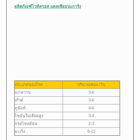
ผลิตภัณฑ์ไวท์ครอส แคลเซียมปะการัง
ประเภทของโรค
ปริมาณซอง /วัน
เบาหวาน
3-6
เก๊าต์
3-6
ภูมิแพ้
4-6
ไขมันในเลือดสูง
3-4
กรดไหลย้อน
2-3
มะเร็ง
6-12