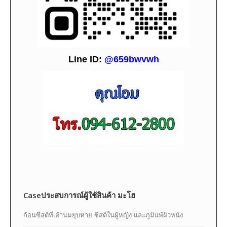
L
i
ne ID:
@659bwvwh
Caseประสบการณ์ผู้ใช้สินค้า มะโฮ
ก้อนซีสต์ที่เต้านมยุบหาย ซีสต์ในผู้หญิง และภูมิแพ้ผิวหนัง