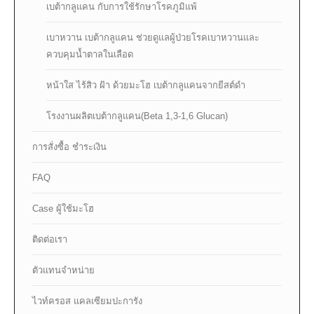
เบต้ากลูแคน กับการใช้รักษาโรคภูมิแพ้
เบาหวาน เบต้ากลูแคน ช่วยดูแลผู้ป่วยโรคเบาหวานและ
ควบคุมน้ำตาลในเลือด
หน้าใส ไร้สิว ฝ้า ด้วยมะโฮ เบต้ากลูแคนจากยีสต์ดำ
โรงงานผลิตเบต้ากลูแคน(Beta 1,3-1,6 Glucan)
การสั่งซื้อ ชำระเงิน
FAQ
Case ผู้ใช้มะโฮ
ติดต่อเรา
ตัวแทนจำหน่าย
ไวท์ครอส แคลเซียมปะการัง