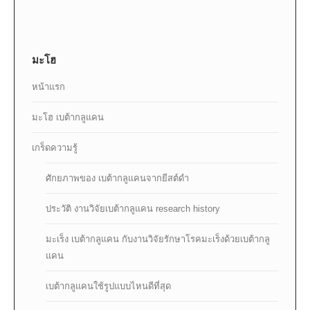
มะโฮ
หน้าแรก
มะโฮ เบต้ากลูแคน
เกร็ดความรู้
ศักยภาพของ เบต้ากลูแคนจากยีสต์ดำ
ประวัติ งานวิจัยเบต้ากลูแคน research history
มะเร็ง เบต้ากลูแคน กับงานวิจัยรักษาโรคมะเร็งด้วยเบต้ากลู
แคน
เบต้ากลูแคนใช้รูปแบบไหนดีที่สุด