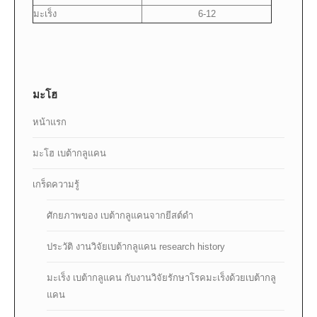
มะเร็ง
6-12
มะโฮ
หน้าแรก
มะโฮ เบต้ากลูแคน
เกร็ดความรู้
ศักยภาพของ เบต้ากลูแคนจากยีสต์ดำ
ประวัติ งานวิจัยเบต้ากลูแคน research history
มะเร็ง เบต้ากลูแคน กับงานวิจัยรักษาโรคมะเร็งด้วยเบต้ากลู
แคน