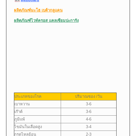
ผลิตภัณฑ์มะโฮ เบต้ากลูแคน
ผลิตภัณฑ์ไวท์ครอส แคลเซียมปะการัง
ประเภทของโรค
ปริมาณซอง /วัน
เบาหวาน
3-6
เก๊าต์
3-6
ภูมิแพ้
4-6
ไขมันในเลือดสูง
3-4
กรดไหลย้อน
2-3