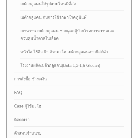
เบต้ากลูแคนใช้รูปแบบไหนดีที่สุด
เบต้ากลูแคน กับการใช้รักษาโรคภูมิแพ้
เบาหวาน เบต้ากลูแคน ช่วยดูแลผู้ป่วยโรคเบาหวานและ
ควบคุมน้ำตาลในเลือด
หน้าใส ไร้สิว ฝ้า ด้วยมะโฮ เบต้ากลูแคนจากยีสต์ดำ
โรงงานผลิตเบต้ากลูแคน(Beta 1,3-1,6 Glucan)
การสั่งซื้อ ชำระเงิน
FAQ
Case ผู้ใช้มะโฮ
ติดต่อเรา
ตัวแทนจำหน่าย