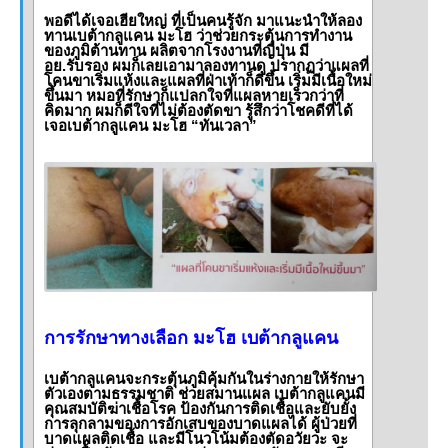
พอดีได้เจอเฮียใหญ่ ที่เป็นคนรู้จัก มาแนะนำให้ลอง
ทานเบต้ากลูแคน มะโฮ ว่าช่วยกระตุ้นการทำงาน
ของภูมิต้านทาน ผลิตจากโรงงานที่ญี่ปุ่น มี
อย.รับรอง ผมก็เลยเอามาลองทานดู ปรากฏว่าแผลที่
โคนขาเริ่มแห้งและแผลที่ฝ่าเท้าก็ดีขึ้น เริ่มมีเนื้อใหม่
ขึ้นมา หมอที่รักษาก็แปลกใจที่แผลหายเร็วกว่าที่
คิดมาก ผมก็ดีใจที่ไม่ต้องตัดขา รู้สึกว่าโชคดีที่ได้
เจอเบต้ากลูแคน มะโฮ “ทันเวลา”
การรักษาทางเลือก มะโฮ เบต้ากลูแคน
เบต้ากลูแคนจะกระตุ้นภูมิคุ้มกันในร่างกายให้รักษา
ตัวเองตามธรรมชาติ ช่วยสมานแผล เบต้ากลูแคนมี
คุณสมบัติฆ่าเชื้อโรค ป้องกันการติดเชื้อและยับยั้ง
การลุกลามของการอักเสบของบาดแผลได้ ผู้ป่วยที่
บาดแผลติดเชื้อ และมีโนวโน้มต้องตัดอวัยวะ จะ