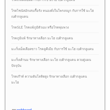
โรคไซนัสอักเสบเรื้อรัง หนองคั่งในโพรงจมูก กับการใช้ มะโฮ
เบต้ากลูแคน
โรคSLE โรคแพ้ภูมิตัวเอง หรือโรคพุ่มพวง
โรคภูมิแพ้ รักษาทางเลือก มะโฮ เบต้ากลูแคน
มะเร็งเม็ดเลือดขาว โรคลูคีเมีย กับการใช้ มะโฮ เบต้ากลูแคน
มะเร็งเต้านม รักษาทางเลือก มะโฮ เบต้ากลูแคน ควบคู่แผน
ปัจจุบัน
โรคเก๊าท์ ความดันโลหิตสูง รักษาทางเลือก เบต้ากลูแคน
มะโฮ
webboard