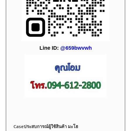
L
i
ne ID:
@659bwvwh
Caseประสบการณ์ผู้ใช้สินค้า มะโฮ