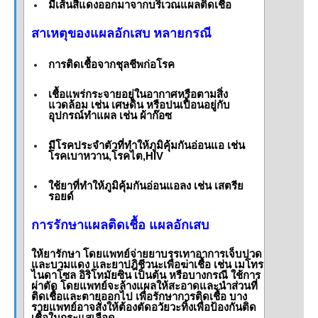
มีเส้นสีแดงออกมาจากบริเวณแผลติดเชื้อ
สาเหตุของแผลอักเสบ หลายกรณี
การติดเชื้อจากชุลชีพก่อโรค
เชื้อแพร่กระจายอยู่ในอากาศหรือตามสิ่ง
แวดล้อม เช่น เศษดิน หรือปนเปื้อนอยู่กับ
อุปกรณ์ทำแผล เช่น ผ้าก๊อซ
มีโรคประจำตัวที่ทำให้ภูมิคุ้มกันอ่อนแอ เช่น
โรคเบาหวาน,โรคไต,HIV
ใช้ยาที่ทำให้ภูมิคุ้มกันอ่อนแอลง เช่น เสตรีย
รอยด์
การรักษาแผลติดเชื้อ แผลอักเสบ
ให้ยารักษา โดยแพทย์จ่ายยาบรรเทาอาการเจ็บปวด
และบวมแดง และยาปฎิชีวนะเพื่อฆ่าเชื้อ เช่น เมโทร
ไนดาโซล อิริโทมัยซิน เป็นต้น หรือบางกรณี ใช้การ
ผ่าตัด โดยแพทย์จะล้างแผลให้สะอาดและนำส่วนที่
ติดเชื้อและตายออกไป เพื่อรักษาการติดเชื้อ บาง
รายแพทย์อาจสั่งให้ต้องตัดอวัยวะทิ้งเพื่อป้องกันติด
เชื้อในกระแสเลือด