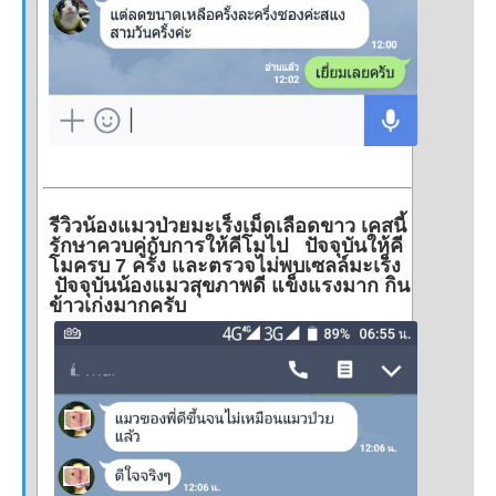
รีวิวน้องแมวป่วยมะเร็งเม็ดเลือดขาว เคสนี้
รักษาควบคู่กับการให้คีโมไป ปัจจุบันให้คี
โมครบ 7 ครั้ง และตรวจไม่พบเซลล์มะเร็ง
ปัจจุบันน้องแมวสุขภาพดี แข็งแรงมาก กิน
ข้าวเก่งมากครับ