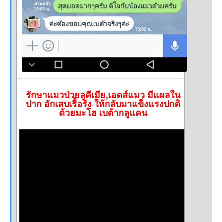
รักษาแมวป่วยลูคีเมีย,เอดส์แมว มีแผลใน
ปาก อักเสบเรื้อรัง ให้กลับมาแข็งแรงปกติ
ด้วยมะโฮ เบต้ากลูแคน