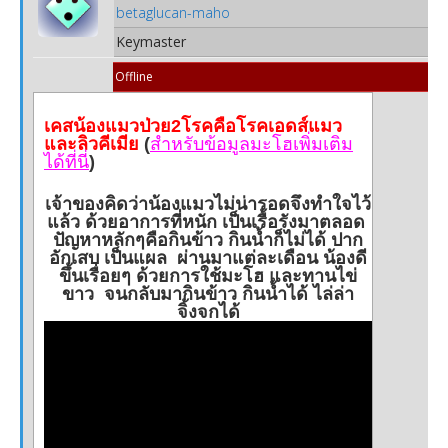
betaglucan-maho
Keymaster
Offline
เคสน้องแมวป่วย2โรคคือโรคเอดส์แมว
และลิวคีเมีย
(
สำหรับข้อมูลมะโฮเพิ่มเติม
ได้ที่นี่
)
เจ้าของคิดว่าน้องแมวไม่น่ารอดจึงทำใจไว้
แล้ว ด้วยอาการที่หนัก เป็นเรื้อรังมาตลอด
ปัญหาหลักๆคือกินข้าว กินน้ำก็ไม่ได้ ปาก
อักเสบ เป็นแผล ผ่านมาแต่ละเดือน น้องดี
ขึ้นเรื่อยๆ ด้วยการใช้มะโฮ และทานไข่
ขาว จนกลับมากินข้าว กินน้ำได้ ไล่ล่า
จิ้งจกได้