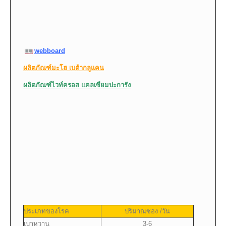
webboard
ผลิตภัณฑ์มะโฮ เบต้ากลูแคน
ผลิตภัณฑ์ไวท์ครอส แคลเซียมปะการัง
ประเภทของโรค
ปริมาณซอง /วัน
เบาหวาน
3-6