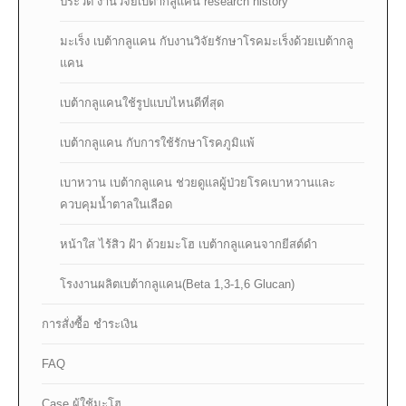
ประวัติ งานวิจัยเบต้ากลูแคน research history
มะเร็ง เบต้ากลูแคน กับงานวิจัยรักษาโรคมะเร็งด้วยเบต้ากลู
แคน
เบต้ากลูแคนใช้รูปแบบไหนดีที่สุด
เบต้ากลูแคน กับการใช้รักษาโรคภูมิแพ้
เบาหวาน เบต้ากลูแคน ช่วยดูแลผู้ป่วยโรคเบาหวานและ
ควบคุมน้ำตาลในเลือด
หน้าใส ไร้สิว ฝ้า ด้วยมะโฮ เบต้ากลูแคนจากยีสต์ดำ
โรงงานผลิตเบต้ากลูแคน(Beta 1,3-1,6 Glucan)
การสั่งซื้อ ชำระเงิน
FAQ
Case ผู้ใช้มะโฮ