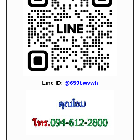
L
i
ne ID:
@659bwvwh